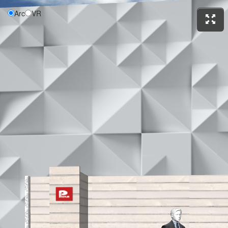
Arc
VR