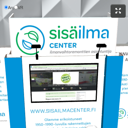
Arc
VR