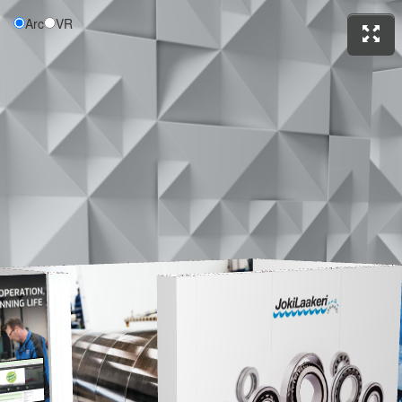
Arc
VR