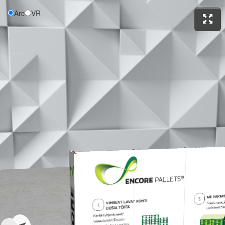
Arc
VR