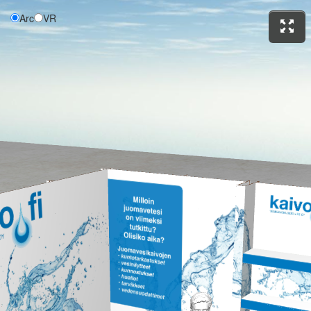
Arc
VR